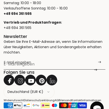
Samstag: 10:00 - 18:00
Verkaufsoffene Sonntag: 10:00 - 16:00
+48 694 361 565
Vertrieb und Produktanfragen
:
+48 694 361 565
Newsletter
Geben Sie Ihre E-Mail-Adresse an, wenn Sie Informationen
über Neuigkeiten, Aktionen und Sonderangebote erhalten
möchten.
E-Mail eingeben
*
Folgen Sie uns
L
a
n
Widerrufsrecht
Datenschutzerklärung
AGB
Versand
Kontaktinformationen
d