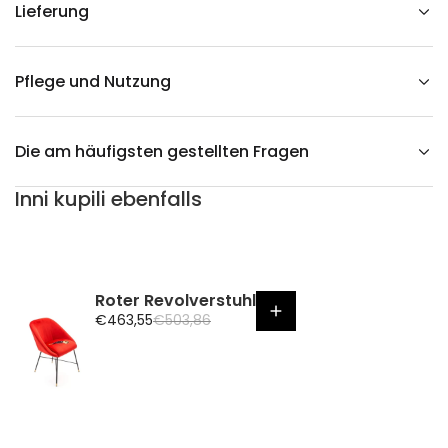
a
Lieferung
k
3
d
v
e
Pflege und Nutzung
r
r
i
n
Die am häufigsten gestellten Fragen
g
e
r
Inni kupili ebenfalls
n
Roter Revolverstuhl
A
R
€463,55
€503,86
n
e
g
g
e
u
b
l
o
ä
t
r