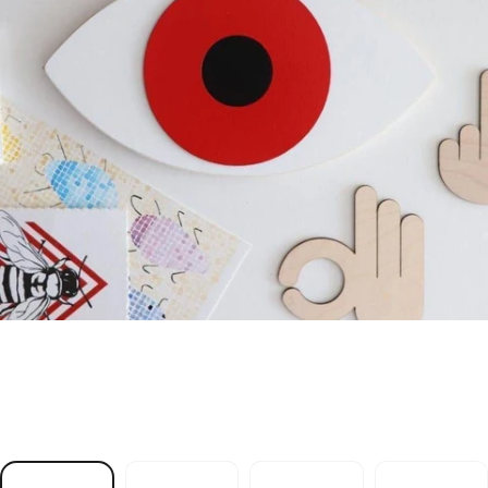
n
e
h