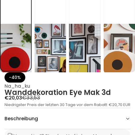
ö
h
r
e
d
3
k
a
M
e
y
E
n
o
i
t
a
-40%
r
o
Na_ha_ku
k
Wanddekoration Eye Mak 3d
e
d
R
A
€33,53
€20,03
d
n
Niedrigster Preis der letzten 30 Tage vor dem Rabatt:
e
n
€20,70 EUR
a
g
g
W
Beschreibung
r
e
u
ü
b
f
l
e