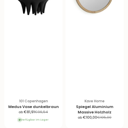
101 Copenhagen
Kave Home
Medus Vase dunkelbraun
Spiegel Aluminium
A
R
€81,91
€96,54
Massive Holzholz
ab
A
R
n
e
€100,00
€105,00
ab
Verfügbar im Lager
n
e
g
g