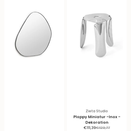
s
Zieta Studio
Ploppy Miniatur -Inox -
Dekoration
A
R
€111,39
€123,77