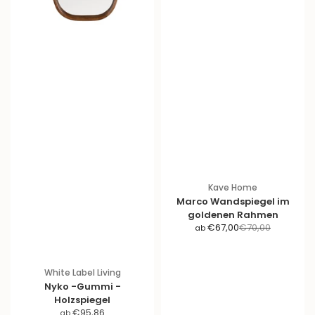
Kave Home
Marco Wandspiegel im
goldenen Rahmen
A
R
€67,00
€70,00
ab
n
e
g
g
e
u
White Label Living
b
l
Nyko -Gummi -
o
ä
Holzspiegel
t
r
A
€95,86
ab