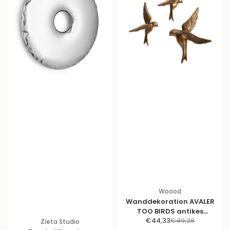
Woood
Wanddekoration AVALER
TOO BIRDS antikes
A
R
€44,33
€49,28
Messing
Zieta Studio