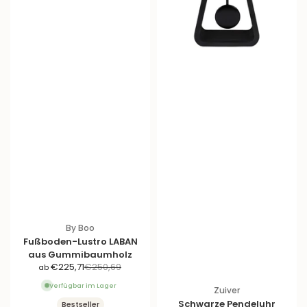
By Boo
Fußboden-Lustro LABAN
aus Gummibaumholz
A
R
€225,71
€250,69
ab
n
e
Verfügbar im Lager
Zuiver
g
g
Schwarze Pendeluhr
Bestseller