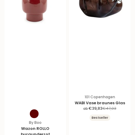
101 Copenhagen
WABI Vase braunes Glas
A
R
€39,83
€47,03
ab
n
e
Bestseller
g
g
By Boo
e
u
Wazon ROLLO
b
l
burgunderrot