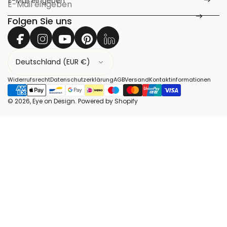
E-Mail eingeben
*
Folgen Sie uns
L
a
n
Widerrufsrecht
Datenschutzerklärung
AGB
Versand
Kontaktinformationen
d
© 2026, Eye on Design. Powered by Shopify