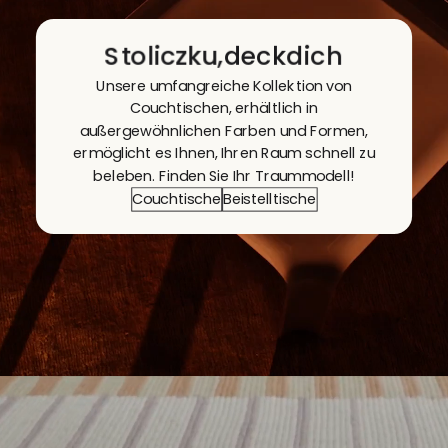
s
i
s
s
Stoliczku,
deck
dich
Unsere umfangreiche Kollektion von
Couchtischen, erhältlich in
außergewöhnlichen Farben und Formen,
ermöglicht es Ihnen, Ihren Raum schnell zu
beleben. Finden Sie Ihr Traummodell!
Couchtische
Beistelltische