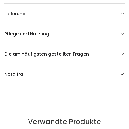
a
n
s
Lieferung
p
i
e
g
e
Pflege und Nutzung
l
v
e
r
Die am häufigsten gestellten Fragen
r
i
n
g
e
Nordifra
r
n
Verwandte Produkte