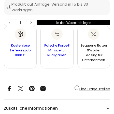
ä
f
Produkt auf Anfrage. Versand in 15 bis 30
t
e
r
Werktagen
g
s
n
e
p
e
r
M
M
In den Warenkorb legen
r
M
M
e
P
e
e
e
n
n
r
g
i
n
g
e
e
s
g
f
e
Kostenlose
Falsche Farbe?
Bequeme Raten
ü
i
e
Lieferung
ab
14 Tage für
0%
oder
r
1000 zł
Rückgaben
Leasing für
T
s
r
Unternehmen
e
C
o
u
c
h
t
Eine Frage stellen
i
s
c
h
T
Zusätzliche Informationen
i
t