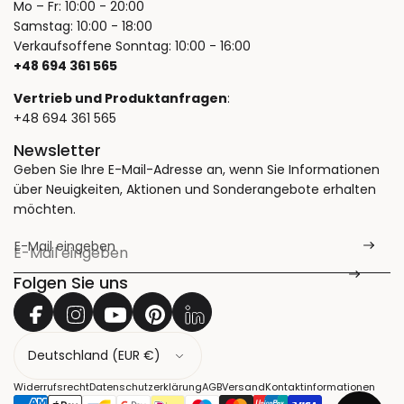
Mo – Fr: 10:00 - 20:00
Samstag: 10:00 - 18:00
Verkaufsoffene Sonntag: 10:00 - 16:00
+48 694 361 565
Vertrieb und Produktanfragen
:
+48 694 361 565
Newsletter
Geben Sie Ihre E-Mail-Adresse an, wenn Sie Informationen
über Neuigkeiten, Aktionen und Sonderangebote erhalten
möchten.
E-Mail eingeben
*
Folgen Sie uns
L
a
n
Widerrufsrecht
Datenschutzerklärung
AGB
Versand
Kontaktinformationen
d