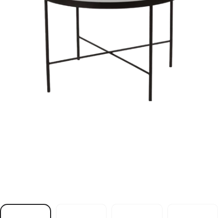
n
e
h
ö