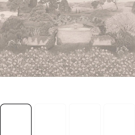
h
ü
f
s
u
A
e
t
t
a
m
l
l
y
d
I
-
N
E
T
R
Ä
G
E
I
D
t
f
a
h