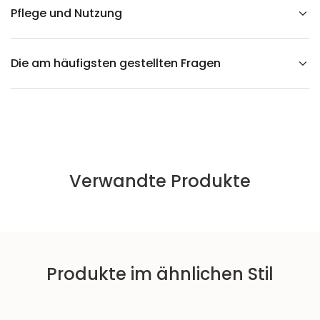
f
Pflege und Nutzung
t
D
I
E
Die am häufigsten gestellten Fragen
G
Ä
R
T
E
N
-
I
d
y
l
Verwandte Produkte
l
m
a
t
t
e
A
u
s
Produkte im ähnlichen Stil
f
ü
h
r