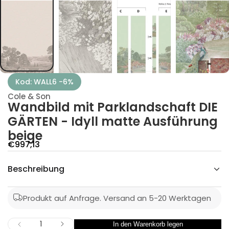
c
s
d
n
a
l
k
r
a
P
Kod: WALL6 -6%
t
i
Cole & Son
m
Wandbild mit Parklandschaft DIE
d
l
GÄRTEN - Idyll matte Ausführung
i
b
beige
d
A
€997,13
n
a
n
W
Beschreibung
g
r
ü
e
f
e
b
Produkt auf Anfrage. Versand an 5-20 Werktagen
g
o
n
e
t
M
M
In den Warenkorb legen
M