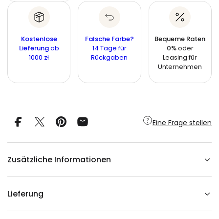
M
s
e
e
e
n
p
n
g
n
g
r
e
g
f
e
Kostenlose
Falsche Farbe?
Bequeme Raten
e
ü
e
Lieferung
ab
14 Tage für
0%
oder
r
i
1000 zł
Rückgaben
Leasing für
W
s
a
Unternehmen
n
d
b
i
l
d
m
Eine Frage stellen
i
t
P
a
r
Zusätzliche Informationen
k
l
a
n
d
Lieferung
s
c
h
a