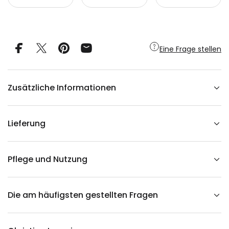
n
e
a
u
B
o
s
Eine Frage stellen
q
u
e
t
W
Zusätzliche Informationen
o
l
l
t
e
Lieferung
p
p
i
c
h
Pflege und Nutzung
v
e
r
r
Die am häufigsten gestellten Fragen
i
n
g
e
r