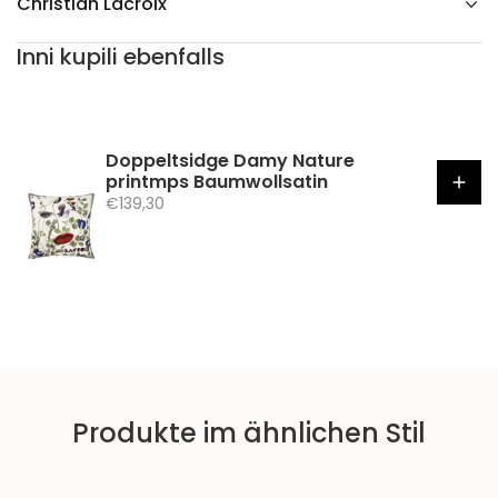
Christian Lacroix
n
Inni kupili ebenfalls
Doppeltsidge Damy Nature
printmps Baumwollsatin
A
€139,30
n
g
e
b
o
t
s
p
r
Produkte im ähnlichen Stil
e
i
s