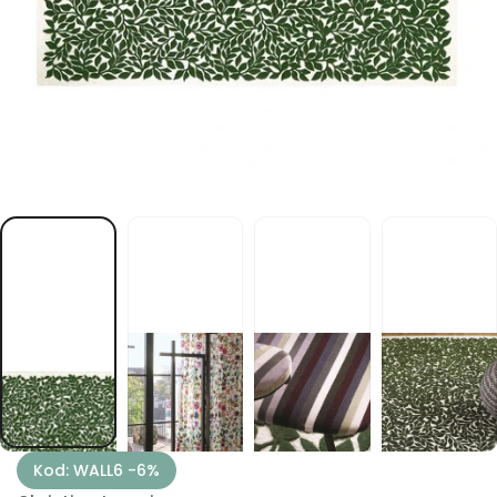
n
e
h
ö
h
r
e
h
c
i
p
p
e
t
l
l
o
W
Kod: WALL6 -6%
t
e