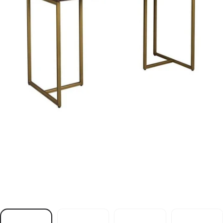
n
e
h
ö
h
r
e
z
l
o
h
n
e
i