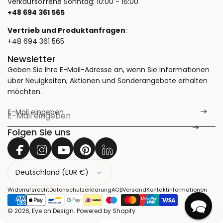
Verkaufsoffene Sonntag: 10:00 - 16:00
+48 694 361 565
Vertrieb und Produktanfragen
:
+48 694 361 565
Newsletter
Geben Sie Ihre E-Mail-Adresse an, wenn Sie Informationen
über Neuigkeiten, Aktionen und Sonderangebote erhalten
möchten.
E-Mail eingeben
*
Folgen Sie uns
L
a
n
Widerrufsrecht
Datenschutzerklärung
AGB
Versand
Kontaktinformationen
d
© 2026, Eye on Design. Powered by Shopify