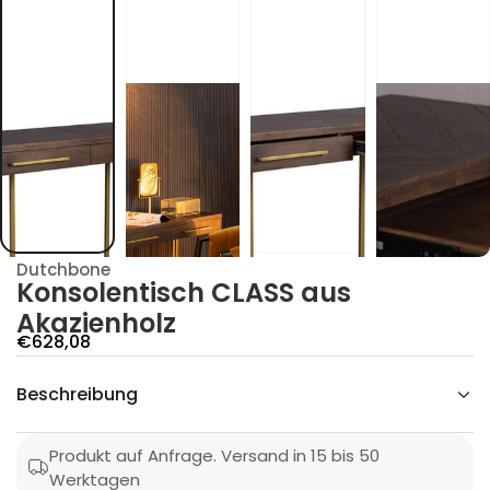
z
a
k
A
s
u
a
S
S
A
L
C
h
c
s
i
Dutchbone
t
Konsolentisch CLASS aus
n
e
Akazienholz
l
o
A
€628,08
s
n
n
o
Beschreibung
g
K
r
e
ü
b
f
Produkt auf Anfrage. Versand in 15 bis 50
e
o
Werktagen
g