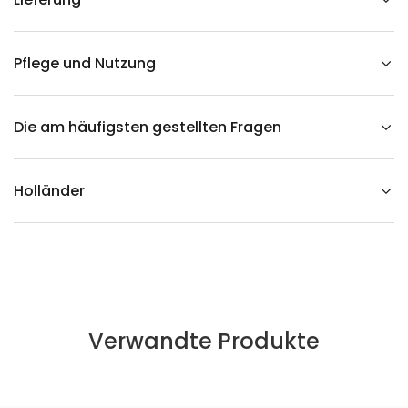
u
s
A
k
a
Pflege und Nutzung
z
i
e
n
Die am häufigsten gestellten Fragen
h
o
l
z
v
Holländer
e
r
r
i
n
g
e
r
n
Verwandte Produkte