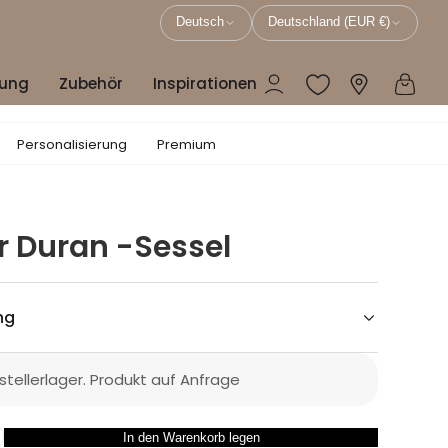
Deutsch
Deutschland (EUR €)
tung
Zubehör
Inspirationen
Personalisierung
Premium
r Duran -Sessel
ng
stellerlager. Produkt auf Anfrage
In den Warenkorb legen