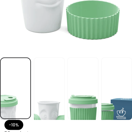
e
D
n
e
r
e
k
c
e
l
,
n
e
d
n
e
r
e
i
z
n
i
m
m
e
n
i
e
t
-10%
i