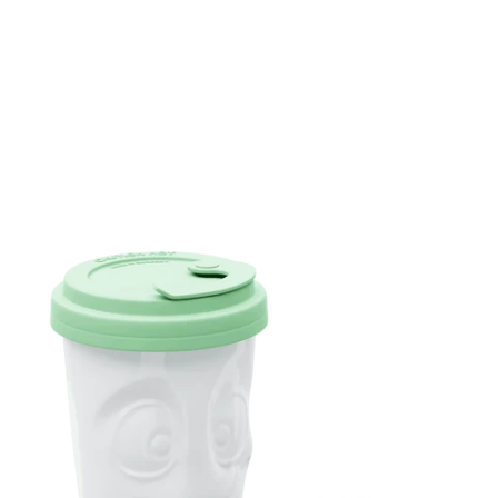
n
e
h
ö
h
r
e
l
e
k
c