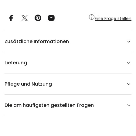
s
s
e
m
Eine Frage stellen
i
t
e
i
n
Zusätzliche Informationen
e
m
m
i
n
Lieferung
z
i
e
r
e
Pflege und Nutzung
n
d
e
n
Die am häufigsten gestellten Fragen
,
l
e
c
k
e
r