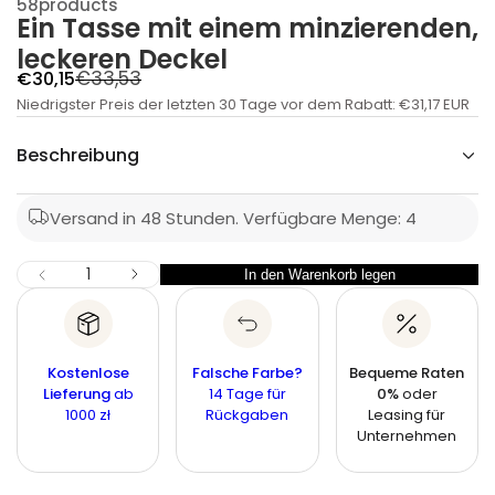
58products
m
Ein Tasse mit einem minzierenden,
e
s
leckeren Deckel
s
a
R
A
€33,53
€30,15
T
n
Niedrigster Preis der letzten 30 Tage vor dem Rabatt:
e
n
€31,17 EUR
i
g
g
E
Beschreibung
r
e
u
ü
b
f
l
e
o
Versand in 48 Stunden.
Verfügbare Menge: 4
g
ä
n
t
r
e
s
M
M
In den Warenkorb legen
M
M
e
p
e
e
e
r
n
n
r
g
n
P
g
e
e
g
f
e
Kostenlose
r
Falsche Farbe?
Bequeme Raten
i
ü
e
Lieferung
ab
14 Tage für
0%
oder
r
e
s
1000 zł
Rückgaben
Leasing für
E
i
i
Unternehmen
n
s
T
a