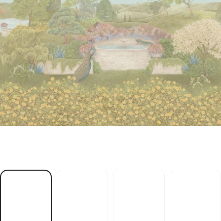
ö
h
r
e
a
r
h
c
O
l
l
y
d
I
-
N
E
T
R
Ä
G
E
I
D
t
f
a
h
c
s