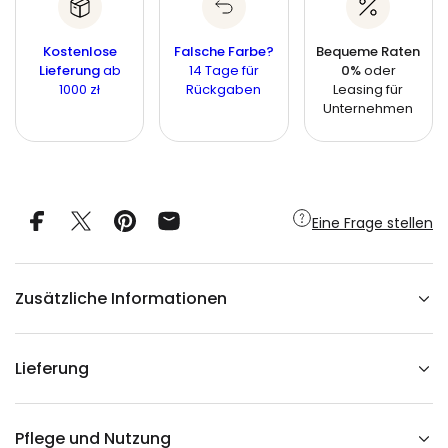
p
n
g
n
g
r
e
g
f
e
Kostenlose
Falsche Farbe?
Bequeme Raten
e
ü
e
Lieferung
ab
14 Tage für
0%
oder
r
i
1000 zł
Rückgaben
Leasing für
W
s
a
Unternehmen
n
d
b
i
l
d
m
Eine Frage stellen
i
t
P
a
r
Zusätzliche Informationen
k
l
a
n
d
Lieferung
s
c
h
a
f
Pflege und Nutzung