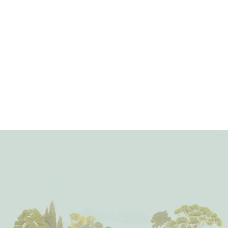
n
e
h